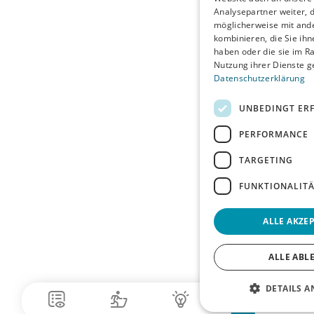
Analysepartner weiter, d
möglicherweise mit and
kombinieren, die Sie ihn
haben oder die sie im R
Nutzung ihrer Dienste 
Datenschutzerklärung
UNBEDINGT ER
PERFORMANCE
TARGETING
FUNKTIONALIT
ALLE AKZE
ALLE ABL
DETAILS A