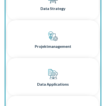
besseren Entscheidungen, neuen Geschäftsmodellen und
Data Strategy
nachhaltigem Wachstum.
Projektmanagement
Führen Sie Ihre Projekte nachhaltig zum Erfolg – mit einem
Projektmanagement-Ansatz, der Struktur, Transparenz und
Projektmanagement
Umsetzungskraft vereint.
Anwendungen, die Mehrwert in Echtzeit liefern:
Moderne Data Applications bringen Erkenntnisse direkt in
Ihren operativen Alltag.
Data Applications