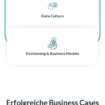
Maximale Datenkompetenz für Ihre Teams:
Eine lebendige Datenkultur schafft Innovation, Vertrauen
und Verantwortung auf allen Ebenen.
Data Culture
Envisioning & Business Models
Entdecken Sie Ihr Potenzial für datengetriebene Innovation
und neue Geschäftsmodelle - genau da, wo Daten,
Fachwissen und unternehmerische Vision
Envisioning & Business Models
zusammenkommen.
Erfolgreiche Business Cases