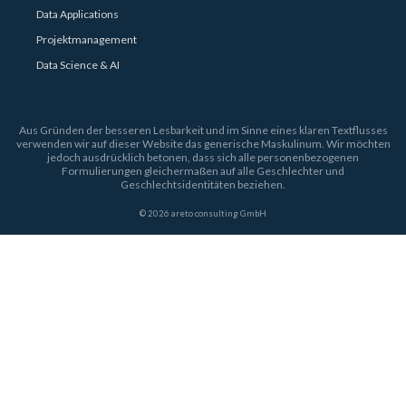
Data Applications
Projektmanagement
Data Science & AI
Aus Gründen der besseren Lesbarkeit und im Sinne eines klaren Textflusses
verwenden wir auf dieser Website das generische Maskulinum. Wir möchten
jedoch ausdrücklich betonen, dass sich alle personenbezogenen
Formulierungen gleichermaßen auf alle Geschlechter und
Geschlechtsidentitäten beziehen.
© 2026 areto consulting GmbH