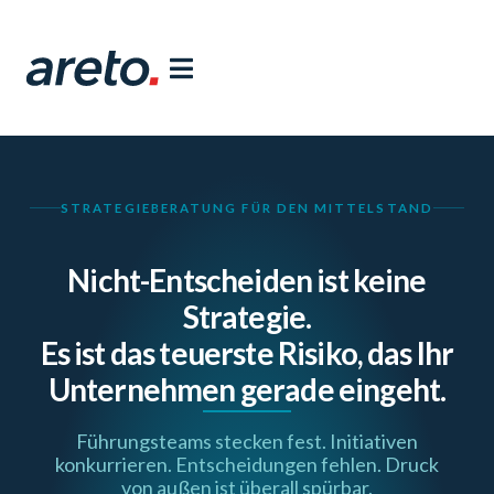
springen
STRATEGIEBERATUNG FÜR DEN MITTELSTAND
Nicht-Entscheiden ist keine
Strategie.
Es ist das teuerste Risiko, das Ihr
Unternehmen gerade eingeht.
Führungsteams stecken fest. Initiativen
konkurrieren. Entscheidungen fehlen. Druck
von außen ist überall spürbar.