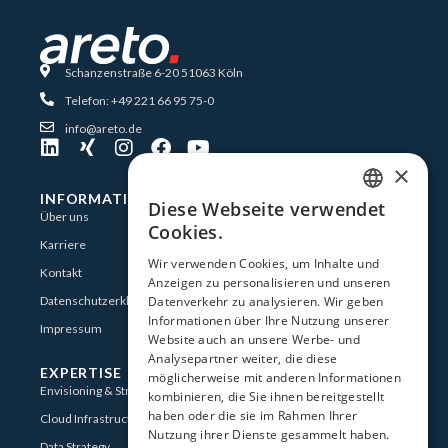
Schanzenstraße 6-20 51063 Köln
Telefon: +49 221 66 95 75-0
info@areto.de
×
INFORMATIONEN
Diese Webseite verwendet
GERMAN
Über uns
Cookies.
Karriere
ENGLISH
Wir verwenden Cookies, um Inhalte und
Kontakt
Anzeigen zu personalisieren und unseren
Datenschutzerklärung
Datenverkehr zu analysieren. Wir geben
Informationen über Ihre Nutzung unserer
Impressum
Website auch an unsere Werbe- und
Analysepartner weiter, die diese
EXPERTISE
möglicherweise mit anderen Informationen
Envisioning & Strategy
kombinieren, die Sie ihnen bereitgestellt
haben oder die sie im Rahmen Ihrer
Cloud Infrastructure for Data
Nutzung ihrer Dienste gesammelt haben.
Data Strategy