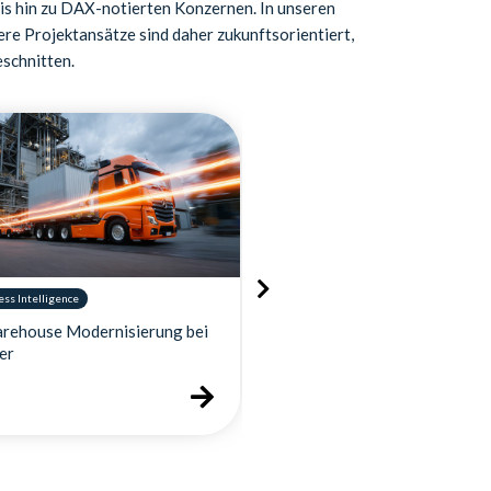
is hin zu DAX-notierten Konzernen. In unseren
ere Projektansätze sind daher zukunftsorientiert,
eschnitten.
ss Intelligence
Geschäftsführung & Vorstand
ehouse Modernisierung bei
Implementierung einer
r
unternehmensweiten Dat
für die Helm AG