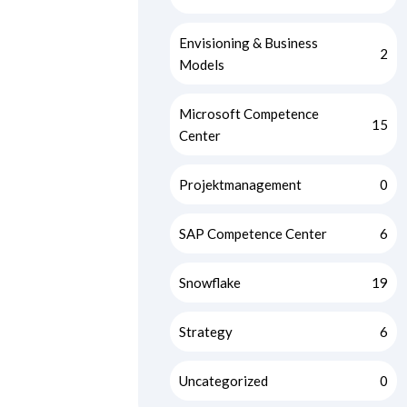
Envisioning & Business
2
Models
Microsoft Competence
15
Center
Projektmanagement
0
SAP Competence Center
6
Snowflake
19
Strategy
6
Uncategorized
0