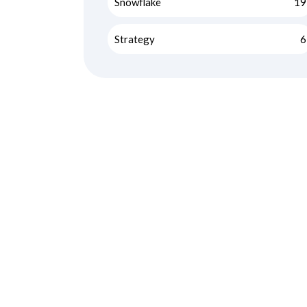
Snowflake
19
Strategy
6