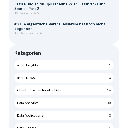
Let’s Build an MLOps Pipeline With Databricks and
Spark – Part 2
13. Januar 2026
#3 Die eigentliche Vertrauenskrise hat noch nicht
begonnen
15. Dezember 2025
Kategorien
areto Insights
1
areto News
0
Cloud Infrastructure for Data
16
Data Analytics
38
Data Applications
0
Data Culture
1