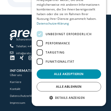
möglicherweise mit anderen Informationen
kombinieren, die Sie ihnen bereitgestellt
haben oder die sie im Rahmen Ihrer
Nutzung ihrer Dienste gesammelt haben.
Datenschutzerklärung
UNBEDINGT ERFORDERLICH
Schanzenstraße 6-20 51063 Köln
PERFORMANCE
Telefon: +49 221 66 95 75-0
TARGETING
info@areto.de
FUNKTIONALITÄT
INFORMATIONEN
ALLE AKZEPTIEREN
Über uns
Karriere
ALLE ABLEHNEN
Kontakt
Datenschutzerklärung
DETAILS ANZEIGEN
Impressum