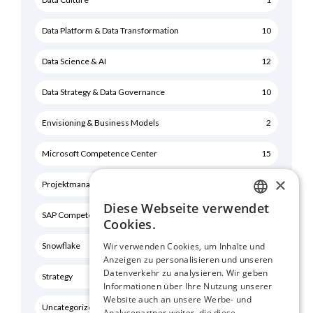
Data Platform & Data Transformation
10
Data Science & AI
12
Data Strategy & Data Governance
10
Envisioning & Business Models
2
Microsoft Competence Center
15
×
Projektmanagement
0
Diese Webseite verwendet
GERMAN
SAP Competence Center
6
Cookies.
ENGLISH
Snowflake
19
Wir verwenden Cookies, um Inhalte und
Anzeigen zu personalisieren und unseren
Datenverkehr zu analysieren. Wir geben
Strategy
6
Informationen über Ihre Nutzung unserer
Website auch an unsere Werbe- und
Uncategorized
0
Analysepartner weiter, die diese