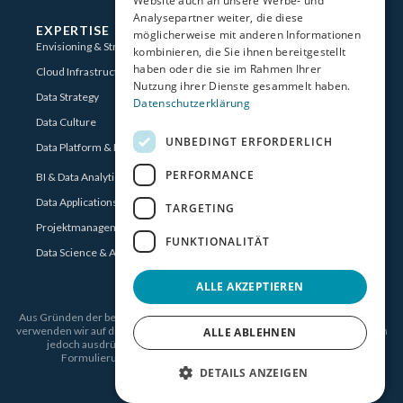
Website auch an unsere Werbe- und
Analysepartner weiter, die diese
EXPERTISE
möglicherweise mit anderen Informationen
Envisioning & Strategy
kombinieren, die Sie ihnen bereitgestellt
haben oder die sie im Rahmen Ihrer
Cloud Infrastructure for Data
Nutzung ihrer Dienste gesammelt haben.
Data Strategy
Datenschutzerklärung
Data Culture
UNBEDINGT ERFORDERLICH
Data Platform & Data Transformation
PERFORMANCE
BI & Data Analytics
Data Applications
TARGETING
Projektmanagement
FUNKTIONALITÄT
Data Science & AI
ALLE AKZEPTIEREN
Aus Gründen der besseren Lesbarkeit und im Sinne eines klaren Textflusses
verwenden wir auf dieser Website das generische Maskulinum. Wir möchten
ALLE ABLEHNEN
jedoch ausdrücklich betonen, dass sich alle personenbezogenen
Formulierungen gleichermaßen auf alle Geschlechter und
Geschlechtsidentitäten beziehen.
DETAILS ANZEIGEN
© 2026 areto consulting GmbH