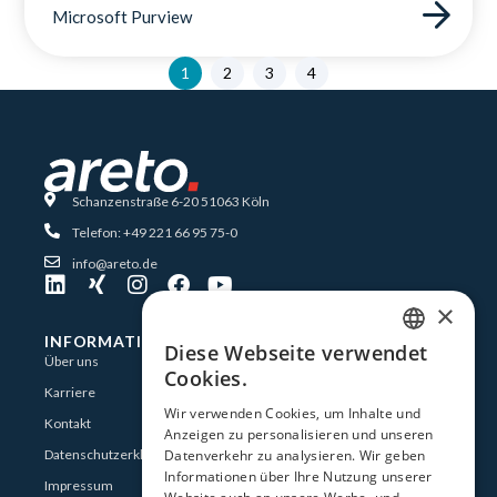
Microsoft Purview
1
2
3
4
Schanzenstraße 6-20 51063 Köln
Telefon: +49 221 66 95 75-0
info@areto.de
×
INFORMATIONEN
Diese Webseite verwendet
GERMAN
Über uns
Cookies.
Karriere
ENGLISH
Wir verwenden Cookies, um Inhalte und
Kontakt
Anzeigen zu personalisieren und unseren
Datenschutzerklärung
Datenverkehr zu analysieren. Wir geben
Informationen über Ihre Nutzung unserer
Impressum