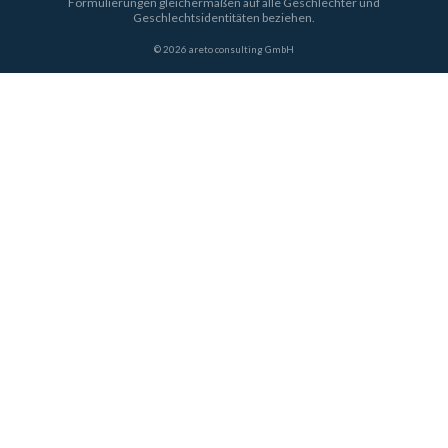
Formulierungen gleichermaßen auf alle Geschlechter und
Geschlechtsidentitäten beziehen.
© 2026 areto consulting GmbH