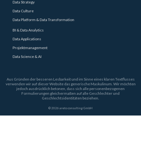
Data Strategy
Data Culture
Data Platform & Data Transformation
BI & Data Analytics
Data Applications
Projektmanagement
Data Science & AI
Aus Gründen der besseren Lesbarkeit und im Sinne eines klaren Textflusses
verwenden wir auf dieser Website das generische Maskulinum. Wir möchten
jedoch ausdrücklich betonen, dass sich alle personenbezogenen
Formulierungen gleichermaßen auf alle Geschlechter und
Geschlechtsidentitäten beziehen.
© 2026 areto consulting GmbH