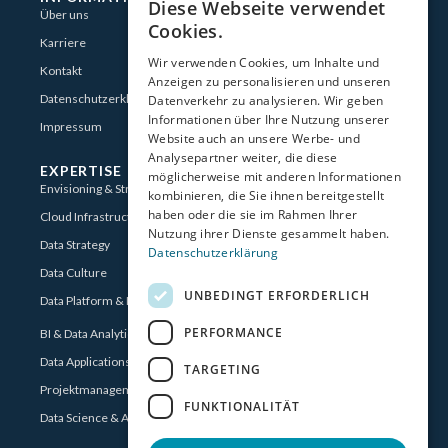
Diese Webseite verwendet
GERMAN
Über uns
Cookies.
Karriere
ENGLISH
Wir verwenden Cookies, um Inhalte und
Kontakt
Anzeigen zu personalisieren und unseren
Datenschutzerklärung
Datenverkehr zu analysieren. Wir geben
Informationen über Ihre Nutzung unserer
Impressum
Website auch an unsere Werbe- und
Analysepartner weiter, die diese
EXPERTISE
möglicherweise mit anderen Informationen
Envisioning & Strategy
kombinieren, die Sie ihnen bereitgestellt
haben oder die sie im Rahmen Ihrer
Cloud Infrastructure for Data
Nutzung ihrer Dienste gesammelt haben.
Data Strategy
Datenschutzerklärung
Data Culture
UNBEDINGT ERFORDERLICH
Data Platform & Data Transformation
PERFORMANCE
BI & Data Analytics
Data Applications
TARGETING
Projektmanagement
FUNKTIONALITÄT
Data Science & AI