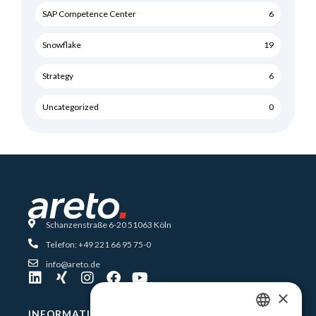
SAP Competence Center
6
Snowflake
19
Strategy
6
Uncategorized
0
Schanzenstraße 6-20 51063 Köln
Telefon: +49 221 66 95 75-0
info@areto.de
×
INFORMATIONEN