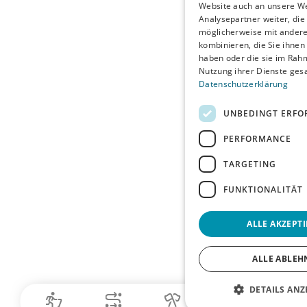
Website auch an unsere W
Analysepartner weiter, die
möglicherweise mit ander
kombinieren, die Sie ihnen 
haben oder die sie im Rah
Nutzung ihrer Dienste ge
Datenschutzerklärung
UNBEDINGT ERFO
PERFORMANCE
TARGETING
FUNKTIONALITÄT
ALLE AKZEPT
ALLE ABLEH
DETAILS ANZ