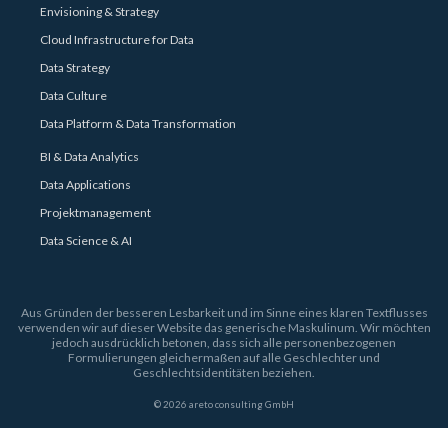
Envisioning & Strategy
Cloud Infrastructure for Data
Data Strategy
Data Culture
Data Platform & Data Transformation
BI & Data Analytics
Data Applications
Projektmanagement
Data Science & AI
Aus Gründen der besseren Lesbarkeit und im Sinne eines klaren Textflusses
verwenden wir auf dieser Website das generische Maskulinum. Wir möchten
jedoch ausdrücklich betonen, dass sich alle personenbezogenen
Formulierungen gleichermaßen auf alle Geschlechter und
Geschlechtsidentitäten beziehen.
© 2026 areto consulting GmbH